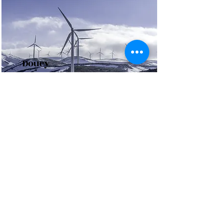
Doucy
Découvrez toutes les activités
proposées par Valmorel Activités
Outdoor lors de vos vacances dans
la station de Doucy
Read More